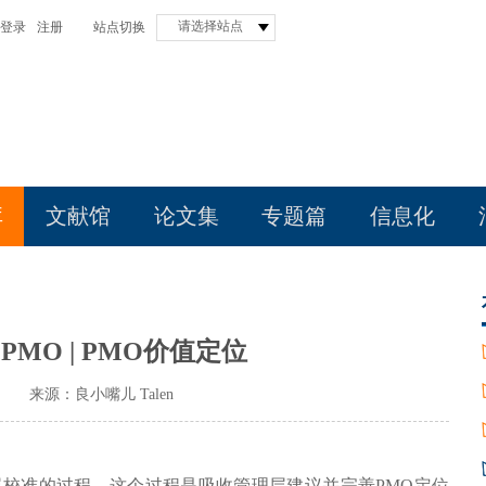
请选择站点
登录
注册
站点切换
库
文献馆
论文集
专题篇
信息化
MO | PMO价值定位
31
来源：良小嘴儿 Talen
层校准的过程。这个过程是吸收管理层建议并完善PMO定位