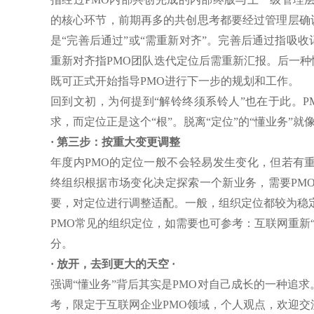
的核心环节，前期再多的共创思考都要经过管理层确
是“完善后通过”或“需重新对齐”。完善后通过指吸
重新对齐指PMO团队迭代定位后需重新汇报。后一
既可正式开始指导PMO进行下一步的规划和工作。
回到文初，为何提到“解铃终须系铃人”也在于此。
求，而定位正是这个“根”。脱离“定位”的“懂业务”就
· 第三步：按重大变更调整
年度内PMO的定位一般不会轻易发生变化，但若有
终组织根据市场变化决定探索一个新业务，需要PM
要，对定位进行调整适配。一般，组织定位都较为稳
PMO常见的组织定位，如需要也可参考：互联网重新“
分。
· 放开，去到更大的天空 ·
强调“懂业务”背后其实是PMO对自己成长的一种追
考，限定于互联网企业PMO领域，个人观点，欢迎交