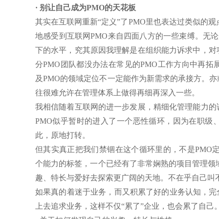
· 别让自己成为PMO的天花板
其实在互联网重新“定义”了PMO里也表达过类似的
地感受到互联网PMO来自四面八方的一些束缚。无论是
下的水平，究其原因我理解是在组织能力诉求中，对
分PMO团队都没办法在常见的PMO工作方向中再
及PMO的领域定位不一定能作为新需求的承接方。
往很难允许在管理体系上做得再细再深入一些。
我相信随着互联网的进一步发展，精细化管理能力的
PMO似乎暂时的进入了一个恶性循环，因为在职级
此，原地打转。
但其实真正把我们禁锢在这个循环里的，不是PMO
个能力的标签，一个已经有了非常娴熟的项目管理领
趣、特长与爱好去探索更广阔的天地。不在乎自己叫不
如果真的着迷于业务，而又积累了好的业务认知，完全可
上去追求业务，这样不仅“累了”企业，也会累了自己