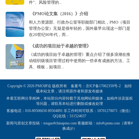
件”、风险管理的...
《PMO论文集（2016）》介绍
和人力资源部、行政办公室等职能部门相比，PMO（项目
管理办公室）无疑是很年轻的，国外最早出现这一部门是
在20世纪90年代，而...
《成功的项目始于卓越的管理》
《成功的项目始于卓越的管理》重点介绍了很多浪潮在推
动组织级项目管理过程中使用的一些卓有成效的方法、工
具、模板，如项目...
Copyright © 2026 PMO评论 版权所有 备案号：
京ICP备17062359号-2
如转
载本站文章，请注明原作者和原发布媒体
本着互联网分享精神，本站部分内容转载于其他网站和媒体，如稿件涉及版权
等问题，请联系本站进行删除或修改处理
客服电话：010-89506650 89504891 非工作时间可联系：18701278071（微信）
QQ在线：511524637
新闻与原创文章投稿：tougao#chinapmo.com 客服邮箱：info#cpmta.com（请将#
换成@）